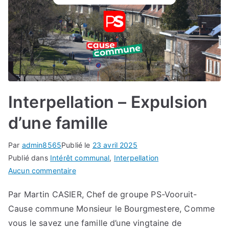
Interpellation – Expulsion
d’une famille
Par
admin8565
Publié le
23 avril 2025
Publié dans
Intérêt communal
,
Interpellation
sur
Aucun commentaire
Interpellation
Par Martin CASIER, Chef de groupe PS-Vooruit-
–
Cause commune Monsieur le Bourgmestere, Comme
Expulsion
d’une
vous le savez une famille d’une vingtaine de