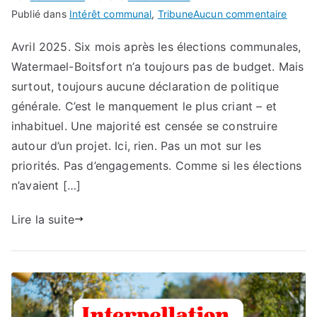
sur
Publié dans
Intérêt communal
,
Tribune
Aucun commentaire
Tribun
Avril 2025. Six mois après les élections communales,
1170
Watermael-Boitsfort n’a toujours pas de budget. Mais
–
Une
surtout, toujours aucune déclaration de politique
comm
générale. C’est le manquement le plus criant – et
sans
inhabituel. Une majorité est censée se construire
budge
autour d’un projet. Ici, rien. Pas un mot sur les
une
priorités. Pas d’engagements. Comme si les élections
comm
n’avaient […]
sans
vision
Lire la suite
?