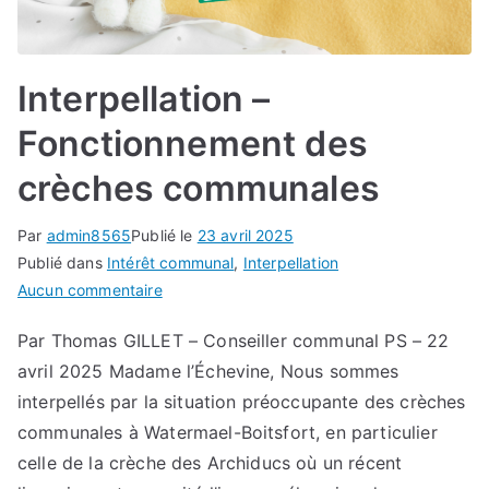
Interpellation –
Fonctionnement des
crèches communales
Par
admin8565
Publié le
23 avril 2025
Publié dans
Intérêt communal
,
Interpellation
sur
Aucun commentaire
Interpellation
Par Thomas GILLET – Conseiller communal PS – 22
–
avril 2025 Madame l’Échevine, Nous sommes
Fonctionnement
des
interpellés par la situation préoccupante des crèches
crèches
communales à Watermael-Boitsfort, en particulier
communales
celle de la crèche des Archiducs où un récent