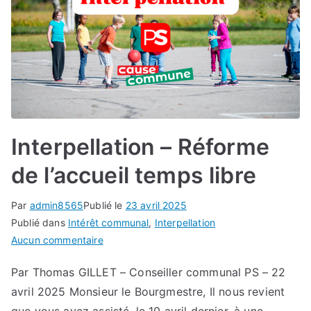
Interpellation – Réforme
de l’accueil temps libre
Par
admin8565
Publié le
23 avril 2025
Publié dans
Intérêt communal
,
Interpellation
sur
Aucun commentaire
Interpellation
Par Thomas GILLET – Conseiller communal PS – 22
–
avril 2025 Monsieur le Bourgmestre, Il nous revient
Réforme
de