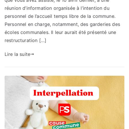
que vous avez assisté, le 10 avril dernier, à une
l’accueil
réunion d’information organisée à l’intention du
temps
personnel de l’accueil temps libre de la commune.
libre
Personnel en charge, notamment, des garderies des
écoles communales. Il leur aurait été présenté une
restructuration […]
Lire la suite