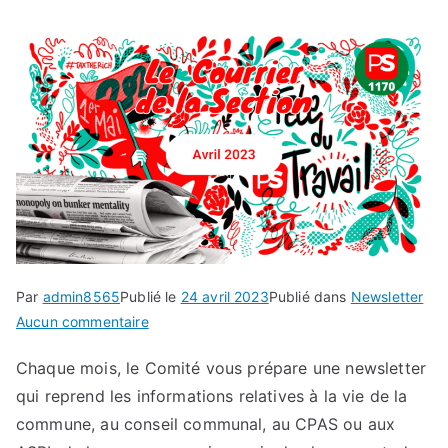
Par
admin8565
Publié le
24 avril 2023
Publié dans
Newsletter
sur
Aucun commentaire
Le
Chaque mois, le Comité vous prépare une newsletter
Courrier
qui reprend les informations relatives à la vie de la
–
Avril
commune, au conseil communal, au CPAS ou aux
2023