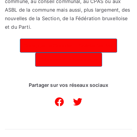
Spécial
commune, au conseil communal, au CPAS ou aux
1er
ASBL de la commune mais aussi, plus largement, des
Mai
nouvelles de la Section, de la Fédération bruxelloise
!
et du Parti.
Consulter le Courrier – Spécial 1er Mai
S’abonner à la Newsletter
Partager sur vos réseaux sociaux