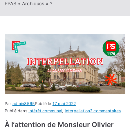
PPAS « Archiducs » ?
Par
admin8565
Publié le
17 mai 2022
sur
Publié dans
Intérêt communal
,
Interpellation
2 commentaires
Inter
À l’attention de Monsieur Olivier
du