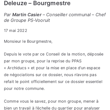
Deleuze – Bourgmestre
Coll
–
Par
Martin Casier
– Conseiller communal
–
Chef
Quel
de Groupe PS-Vooruit
suite
pour
17 mai 2022
le
PPA
Monsieur le Bourgmestre,
« Ar
?
Depuis le vote par ce Conseil de la motion, déposée
par mon groupe, pour la reprise du PPAS
« Archiducs » et pour la mise en place d’un espace
de négociations sur ce dossier, nous n’avons pas
refait le point officiellement sur ce dossier essentiel
pour notre commune.
Comme vous le savez, pour mon groupe, mener à
bien un travail à l’échelle du quartier pour analyser